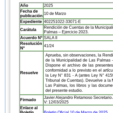
Año
2025
Fecha de
10 de Marzo
publicación
Expediente
402251022-33071-E
Rendición de Cuentas de la Municipal
Carátula
Palmas – Ejercicio 2023.
Acuerdo Nº
SALA II
Resolución
41/24
Nº
Aprueba, sin observaciones, la Rend
de la Municipalidad de Las Palmas –
Dispone el archivo de las presente
conformidad a lo previsto en el artícu
Resuelve
la Ley N° 831 - A (antes Ley N° 4159
Tribunal de Cuentas). Devuelve a la 
Las Palmas, los libros y las docume
del presente estudio.
Javier Alejandro Retamoso Secretario 
Firmado
V: 12/03/2025
Enlace al
Boletín
Boletin Oficial 10 de Marzo de 2025