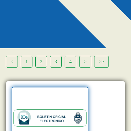
<
1
2
3
4
>
>>