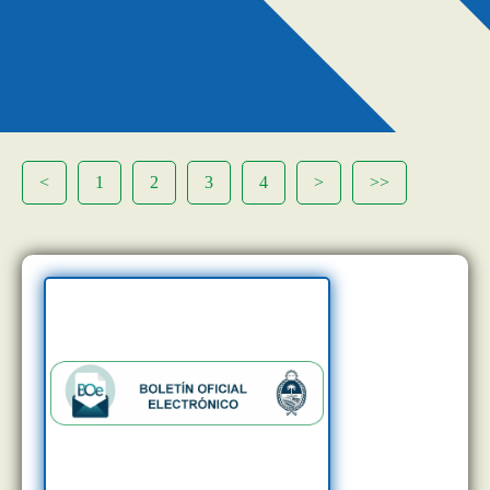
<
1
2
3
4
>
>>