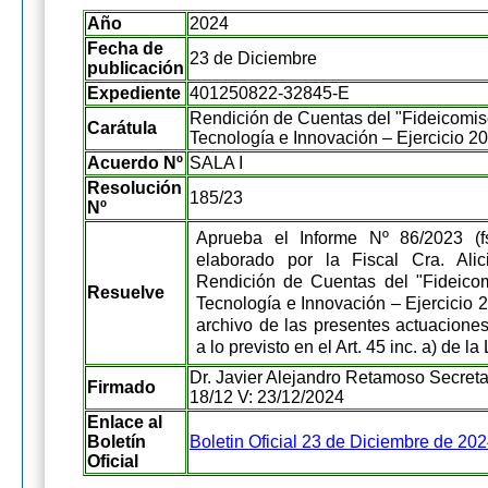
Año
2024
Fecha de
23 de Diciembre
publicación
Expediente
401250822-32845-E
Rendición de Cuentas del "Fideicomis
Carátula
Tecnología e Innovación – Ejercicio 20
Acuerdo Nº
SALA I
Resolución
185/23
Nº
Aprueba el Informe Nº 86/2023 (fs
elaborado por la Fiscal Cra. Ali
Rendición de Cuentas del "Fideicom
Resuelve
Tecnología e Innovación – Ejercicio 
archivo de las presentes actuacione
a lo previsto en el Art. 45 inc. a) de l
Dr. Javier Alejandro Retamoso Secretar
Firmado
18/12 V: 23/12/2024
Enlace al
Boletín
Boletin Oficial 23 de Diciembre de 20
Oficial