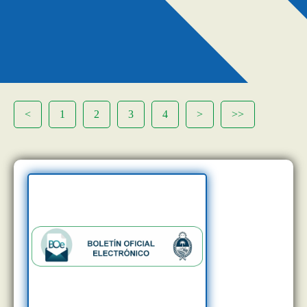
<
1
2
3
4
>
>>