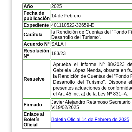
Año
2025
Fecha de
14 de Febrero
publicación
Expediente
401110522-32659-E
la Rendición de Cuentas del “Fondo Fi
Carátula
Desarrollo del Turismo”.
Acuerdo Nº
SALA I
Resolución
183/23
Nº
Aprueba el Informe Nº 88/2023 de
Gabriela López Nenda, obrante en fs.
la Rendición de Cuentas del “Fondo F
Resuelve
Desarrollo del Turismo”. Dispone e
presentes actuaciones de conformidad
el Art. 45 inc. a) de la Ley Nº 831–A.
Javier Alejandro Retamoso Secretario 
Firmado
V:19/02/2025
Enlace al
Boletín
Boletin Oficial 14 de Febrero de 2025
Oficial