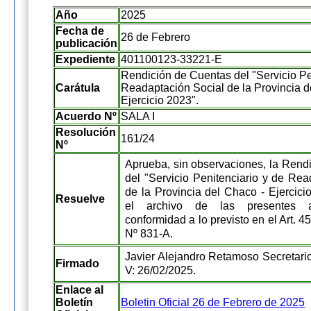
Año
2025
Fecha de
26 de Febrero
publicación
Expediente
401100123-33221-E
Rendición de Cuentas del "Servicio Pe
Carátula
Readaptación Social de la Provincia d
Ejercicio 2023".
Acuerdo Nº
SALA I
Resolución
161/24
Nº
Aprueba, sin observaciones, la Rend
del "Servicio Penitenciario y de Rea
de la Provincia del Chaco - Ejercici
Resuelve
el archivo de las presentes a
conformidad a lo previsto en el Art. 45
Nº 831-A.
Javier Alejandro Retamoso Secretario
Firmado
V: 26/02/2025.
Enlace al
Boletín
Boletin Oficial 26 de Febrero de 2025