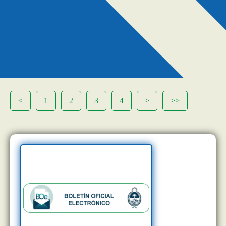
<
1
2
3
4
>
>>