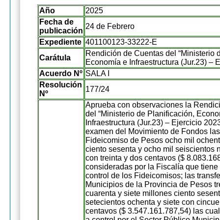
Año
2025
Fecha de
24 de Febrero
publicación
Expediente
401100123-33222-E
Rendición de Cuentas del “Ministerio d
Carátula
Economía e Infraestructura (Jur.23) – E
Acuerdo Nº
SALA I
Resolución
177/24
Nº
Aprueba con observaciones la Rendic
del “Ministerio de Planificación, Econ
Infraestructura (Jur.23) – Ejercicio 20
examen del Movimiento de Fondos las 
Fideicomiso de Pesos ocho mil ochenta
ciento sesenta y ocho mil seiscientos 
con treinta y dos centavos ($ 8.083.16
consideradas por la Fiscalía que tiene
control de los Fideicomisos; las transf
Municipios de la Provincia de Pesos tr
cuarenta y siete millones ciento sesent
setecientos ochenta y siete con cincue
centavos ($ 3.547.161.787,54) las cual
a control por el Sector Público Municip