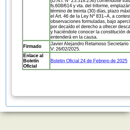
(D.N.I. Nº 25.518.256) corriéndose tra
fs.608/614 y vta. del Informe, emplazán
término de treinta (30) días, plazo máx
el Art. 46 de la Ley Nº 831–A, a contest
observaciones formuladas, bajo aperci
por decaído el derecho a ofrecer desc
y haciéndole conocer la constitución d
entenderá en la causa.
Javier Alejandro Retamoso Secretario a
Firmado
V: 26/02/2025.
Enlace al
Boletín
Boletin Oficial 24 de Febrero de 2025
Oficial