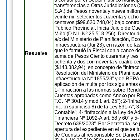
transferencias a Otras Jurisdicciones
S.A.) de Pesos noventa y nueve millon
veinte mil setecientos cuarenta y ocho
centavos ($99.620.748,04) bajo control
Público Provincial. Inicia Juicio de Cu
Miño (D.N.I. Nº 25.518.256), Director 
a/c del Ministerio de Planificación, E
Infraestructura (Jur.23), en razón de l
que le formuló la Fiscal con alcance 
Resuelve
suma de Pesos Ciento cuarenta y tres 
ochenta y dos con noventa y cuatro ce
($143.382,94), en concepto de “Infracc
Resolución del Ministerio de Planific
Infraestructura N° 1855/23” y de REP
aplicación de multa por los siguientes
1-“Infracción a las normas sobre Rend
Cuentas aprobadas como Anexo por R
T.C. Nº 30/14 y modif. art. 25°); 2-“Infra
inc. b) subinciso 8) de la Ley 831-A”; 3
Contable”; 4- “Infracción a la Ley de A
Financiera Nº 1092-A art. 58 y 60” y 5- 
Decreto 638/2023”. Por Secretaría, se 
apertura del expediente en el que se tr
de Cuentas al responsable Sr. Daniel 