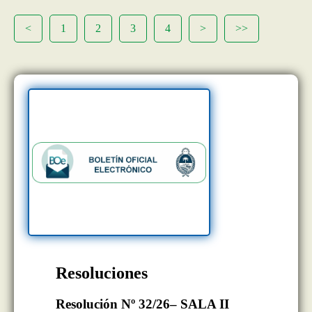
<
1
2
3
4
>
>>
Resoluciones
Resolución Nº 32/26– SALA II