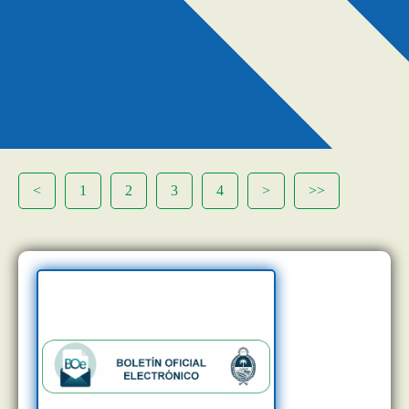
<
1
2
3
4
>
>>