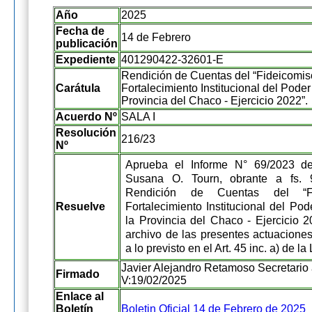
Año
2025
Fecha de
14 de Febrero
publicación
Expediente
401290422-32601-E
Rendición de Cuentas del “Fideicomis
Carátula
Fortalecimiento Institucional del Poder
Provincia del Chaco - Ejercicio 2022”.
Acuerdo Nº
SALA I
Resolución
216/23
Nº
Aprueba el Informe N° 69/2023 de
Susana O. Tourn, obrante a fs. 
Rendición de Cuentas del “F
Resuelve
Fortalecimiento Institucional del Pod
la Provincia del Chaco - Ejercicio 2
archivo de las presentes actuacione
a lo previsto en el Art. 45 inc. a) de l
Javier Alejandro Retamoso Secretario 
Firmado
V:19/02/2025
Enlace al
Boletín
Boletin Oficial 14 de Febrero de 2025