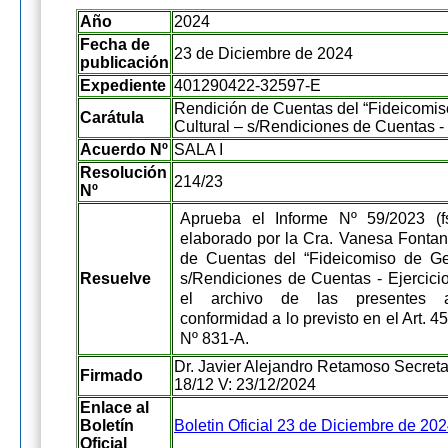
Año
2024
Fecha de
23 de Diciembre de 2024
publicación
Expediente
401290422-32597-E
Rendición de Cuentas del “Fideicomis
Carátula
Cultural – s/Rendiciones de Cuentas - 
Acuerdo Nº
SALA I
Resolución
214/23
Nº
Aprueba el Informe Nº 59/2023 (fs
elaborado por la Cra. Vanesa Fontan
de Cuentas del “Fideicomiso de Ges
Resuelve
s/Rendiciones de Cuentas - Ejercici
el archivo de las presentes a
conformidad a lo previsto en el Art. 45
Nº 831-A.
Dr. Javier Alejandro Retamoso Secretar
Firmado
18/12 V: 23/12/2024
Enlace al
Boletín
Boletin Oficial 23 de Diciembre de 20
Oficial