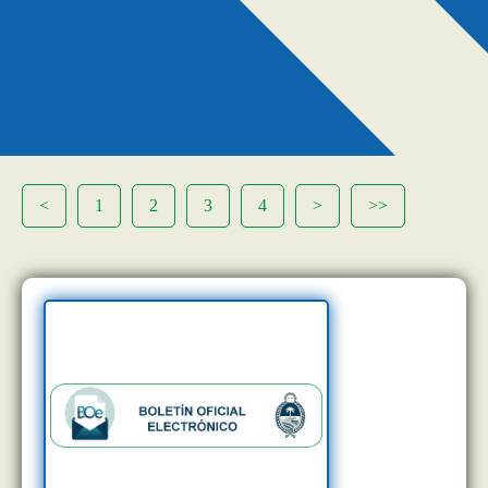
<
1
2
3
4
>
>>