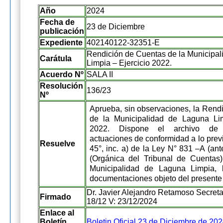
Año
2024
Fecha de
23 de Diciembre
publicación
Expediente
402140122-32351-E
Rendición de Cuentas de la Municipa
Carátula
Limpia – Ejercicio 2022.
Acuerdo Nº
SALA II
Resolución
136/23
Nº
Aprueba, sin observaciones, la Rend
de la Municipalidad de Laguna Lim
2022. Dispone el archivo de 
actuaciones de conformidad a lo previs
Resuelve
45°, inc. a) de la Ley N° 831 –A (an
(Orgánica del Tribunal de Cuentas)
Municipalidad de Laguna Limpia, l
documentaciones objeto del presente 
Dr. Javier Alejandro Retamoso Secretar
Firmado
18/12 V: 23/12/2024
Enlace al
Boletín
Boletin Oficial 23 de Diciembre de 20