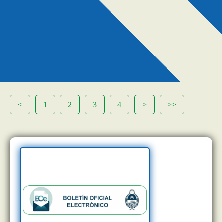
<
1
2
3
4
>
>>