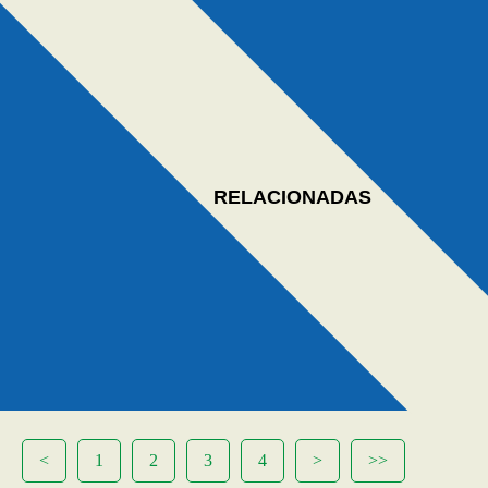
RELACIONADAS
<
1
2
3
4
>
>>