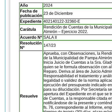
Año
2024
Fecha de
23 de Diciembre
publicación
Expediente
402140122-32360-E
Rendición de Cuentas de la Municipa
Carátula
Almirón – Ejercicio 2022.
Acuerdo Nº
SALA II
Resolución
147/23
Nº
Aprueba, con Observaciones, la Rend
de la Municipalidad de Pampa Almirón 
Inicia Juicio de Cuentas a la Sra. Gladys
quien se le formula observación con a
Reparo. Deriva al área de Juicio Admin
Responsabilidad el tratamiento y análi
legalidad o validez de la norma aplica
ejecución del presupuesto indicado en e
para su dilucidación. Por Secretaría s
apertura del Expediente en el que se tr
Resuelve
de Cuentas, a la responsable citada en 
notificándose de la presente y corrién
fs. 76, correspondiente al Informe, em
término de treinta (30) días, plazo má