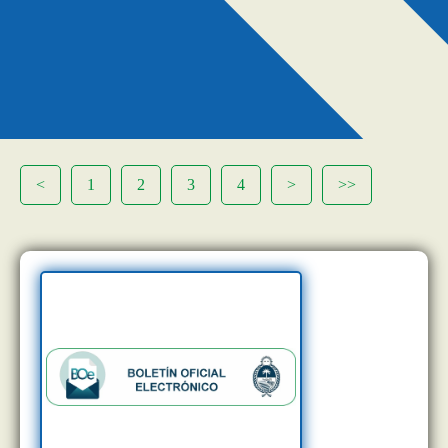
<
1
2
3
4
>
>>