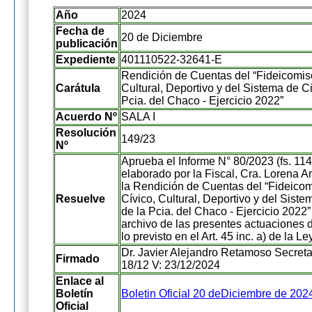
Año
2024
Fecha de
20 de Diciembre
publicación
Expediente
401110522-32641-E
Rendición de Cuentas del “Fideicomis
Carátula
Cultural, Deportivo y del Sistema de C
Pcia. del Chaco - Ejercicio 2022”
Acuerdo Nº
SALA I
Resolución
149/23
Nº
Aprueba el Informe N° 80/2023 (fs. 114
elaborado por la Fiscal, Cra. Lorena 
la Rendición de Cuentas del “Fideico
Resuelve
Cívico, Cultural, Deportivo y del Sist
de la Pcia. del Chaco - Ejercicio 2022
archivo de las presentes actuaciones 
lo previsto en el Art. 45 inc. a) de la L
Dr. Javier Alejandro Retamoso Secretar
Firmado
18/12 V: 23/12/2024
Enlace al
Boletín
Boletin Oficial 20 deDiciembre de 202
Oficial